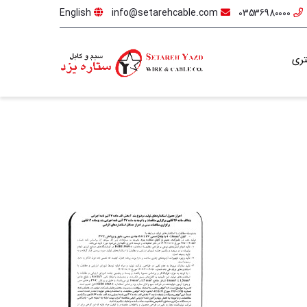
English
info@setarehcable.com
03536980000
ری