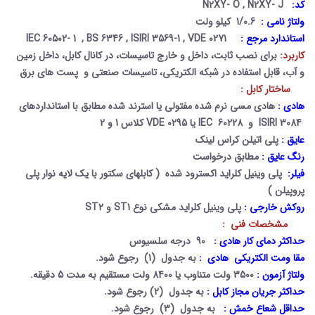
کد:
N2XY- O , N2XY- J
ولتاژ نامی :
1/0.6 کیلو ولت
استاندارد مرجع :
IEC 60502- 1 , BS 6346 , ISIRI 3569-1 , VDE 0271
کاربرد:
برای نصب ثابت، داخل و خارج تاسیسات، در کانال کابل، داخل زمین
و آب، قابل استفاده در شبکه الکتریکی، تاسیسات صنعتی و پست های برق
ساختار کابل :
هادی :
هادی مسی نرم شده مفتولی یا استرند شده مطابق با استانداردهای
ISIRI 3084
و
IEC 60228
یا
VDE 0295
کلاس 1 و 2
عایق :
پلی اتیلن کراس لینک
رنگ عایق :
مطابق درخواست
فیلر:
پلی وینیل کلراید اکسترود شده
( کابلهای سکتور با یک لایه نوار پلی
پروپیلن )
روکش خارجی :
پلی وینیل کلراید مشکی نوع
ST1
و
ST2
مشخصات فنی :
حداکثر دمای کار هادی :
90 درجه سلسیوس
مقا ومت الکتریکی هادی :
به جدول (1) رجوع شود.
ولتاژ آزمون :
3500 ولت متناوب یا 8400 ولت مستقیم به مدت 5 دقیقه.
حداکثر جریان مجاز کابل :
به جدول (2) رجوع شود.
حداقل شعاع خمش :
به جدول (3) رجوع شود.