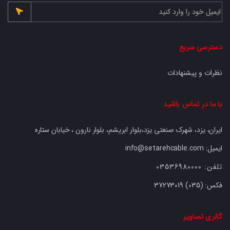
دسترسی سریع
نظرات و پیشنهادات
با ما در تماس باشید
ایران، یزد، شهرک صنعتی یزد،بلوار ابریشم، بلوار نارون ، خیابان ستاره
ایمیل: info@setarehcable.com
تلفن:
03536980000
فکس:
37273019 (035)
گالری تصاویر