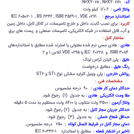
کد:
N2XY- re , N2XY- rm
ولتاژ نامی :
1/0.6 کیلو ولت
استاندارد مرجع :
IEC 60502- 1 , BS 6346 , ISIRI 3569-1 , VDE 0271
کاربرد:
برای نصب ثابت، داخل و خارج تاسیسات، در کانال کابل، داخل زمین
و آب، قابل استفاده در شبکه الکتریکی، تاسیسات صنعتی و پست های برق
ساختار کابل :
هادی :
هادی مسی نرم شده مفتولی یا استرند شده مطابق با استانداردهای
ISIRI 3084
و
IEC 60228
یا
VDE 0295
کلاس 1 و 2
عایق :
پلی اتیلن کراس لینک
رنگ عایق :
مطابق درخواست
روکش خارجی :
پلی وینیل کلراید مشکی نوع
ST1
و
ST2
مشخصات فنی :
حداکثر دمای کار هادی :
90 درجه سلسیوس
مقا ومت الکتریکی هادی :
به جدول (1) رجوع شود.
ولتاژ آزمون :
3500 ولت متناوب یا 8400 ولت مستقیم به مدت 5 دقیقه.
حداکثر جریان مجاز کابل :
به جدول (2) رجوع شود.
حداقل شعاع خمش :
به جدول (3) رجوع شود.
دمای مجاز کابل در شرایط اتصال کوتاه :
250 درجه سلسیوس.
تاخیر در انتشار شعله :
مطابق با استاندارد
IEC 60332-1