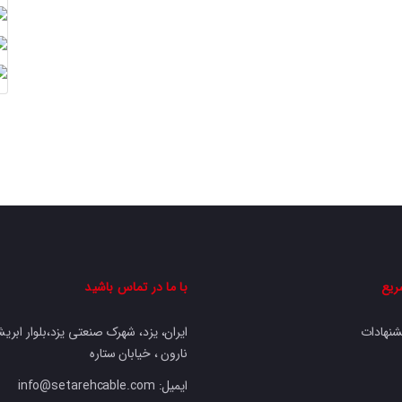
ریع
با ما در تماس باشید
شنهادات
ایران، یزد، شهرک صنعتی یزد،بلوار ابریشم
نارون ، خیابان ستاره
ایمیل: info@setarehcable.com