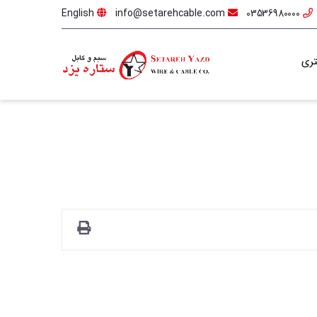
English
info@setarehcable.com
03536980000
ری