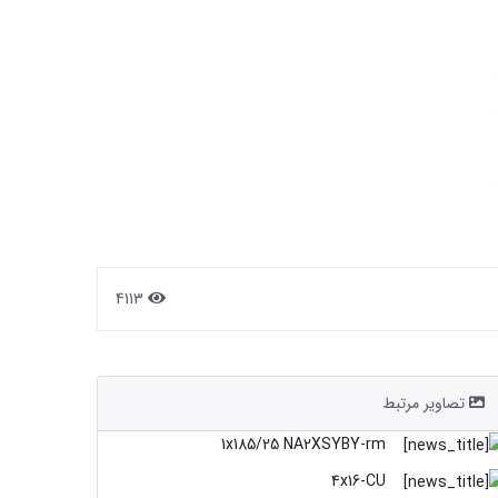
4113
تصاویر مرتبط
1x185/25 NA2XSYBY-rm
4x16-CU