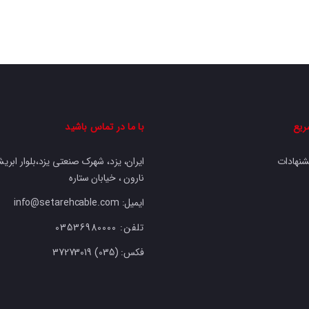
ریع
با ما در تماس باشید
شنهادات
ایران، یزد، شهرک صنعتی یزد،بلوار ابریشم
نارون ، خیابان ستاره
ایمیل: info@setarehcable.com
تلفن:
03536980000
فکس:
37273019 (035)