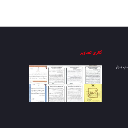
گالری تصاویر
، بلوار