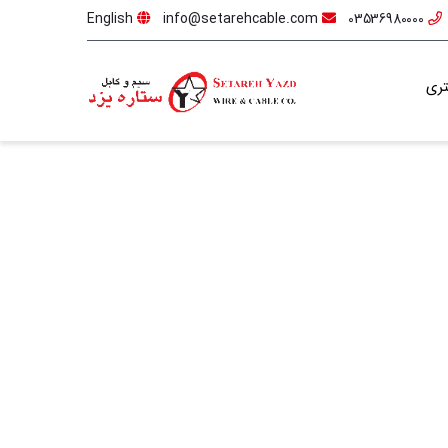
English
info@setarehcable.com
03536980000
ری