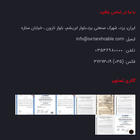
با ما در تماس باشید
ایران، یزد، شهرک صنعتی یزد،بلوار ابریشم، بلوار نارون ، خیابان ستاره
ایمیل: info@setarehcable.com
تلفن:
03536980000
فکس:
37273019 (035)
گالری تصاویر