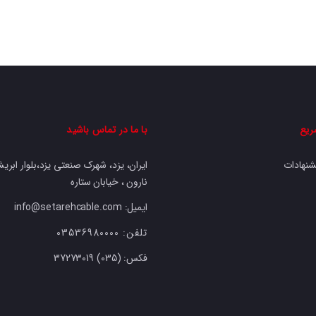
ریع
با ما در تماس باشید
شنهادات
ایران، یزد، شهرک صنعتی یزد،بلوار ابریشم
نارون ، خیابان ستاره
ایمیل: info@setarehcable.com
تلفن:
03536980000
فکس:
37273019 (035)