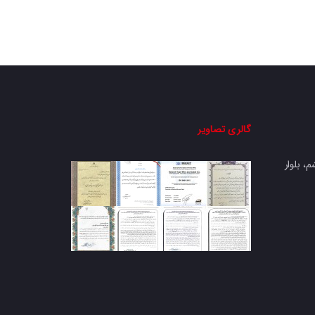
گالری تصاویر
، بلوار