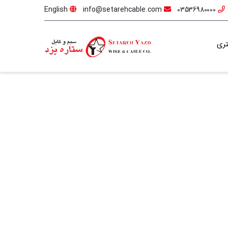
English
info@setarehcable.com
03536980000
ری