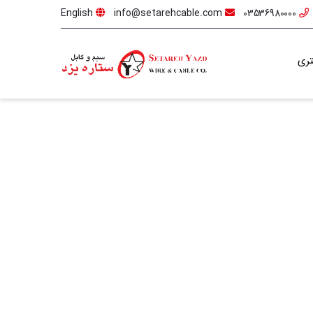
English
info@setarehcable.com
03536980000
ری