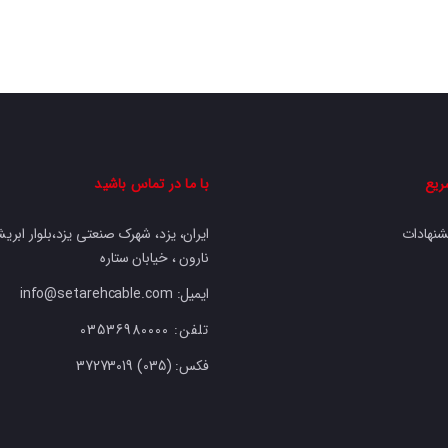
ریع
با ما در تماس باشید
شنهادات
ایران، یزد، شهرک صنعتی یزد،بلوار ابریشم
نارون ، خیابان ستاره
ایمیل: info@setarehcable.com
تلفن:
03536980000
فکس:
37273019 (035)