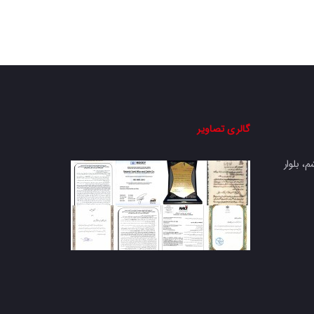
گالری تصاویر
، بلوار