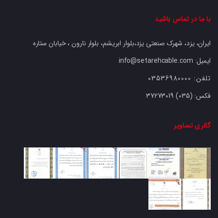
با ما در تماس باشید
ایران، یزد، شهرک صنعتی یزد،بلوار ابریشم، بلوار نارون ، خیابان ستاره
ایمیل: info@setarehcable.com
تلفن:
03536980000
فکس:
37273019 (035)
گالری تصاویر